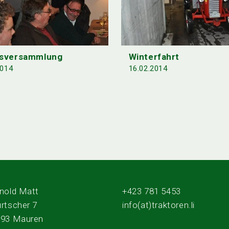
esversammlung
Winterfahrt
2014
16.02.2014
nold Matt
+423 781 5453
rtscher 7
info(at)traktoren.li
493 Mauren