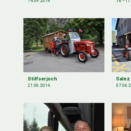
16.–17
14.09.2014
Stilfserjoch
Salez
21.06.2014
07.06.