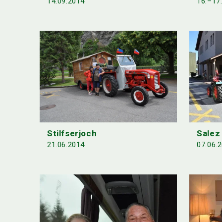
16.–17
14.09.2014
Stilfserjoch
Salez
21.06.2014
07.06.