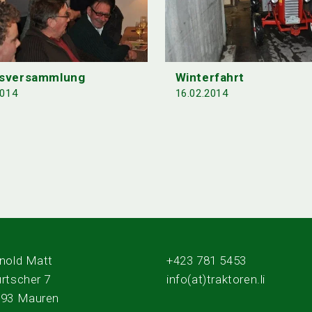
esversammlung
Winterfahrt
2014
16.02.2014
nold Matt
+423 781 5453
rtscher 7
info(at)traktoren.li
493 Mauren