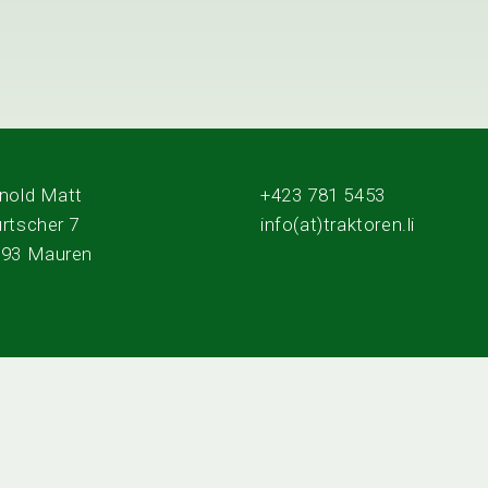
nold Matt
+423 781 5453
rtscher 7
info(at)traktoren.li
493 Mauren